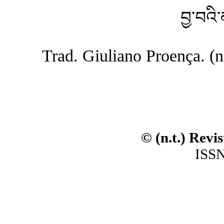
བྱ་བའི་
Trad. Giuliano Proença. (n.t
© (n.t.) Revi
ISSN