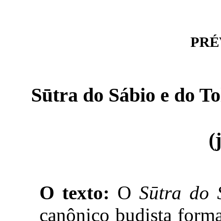
PRÉV
Sūtra do Sábio e do Tolo
(
O texto:
O
Sūtra do 
canônico budista forma