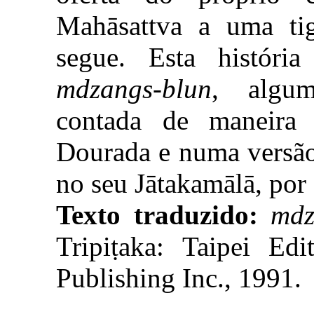
Mahāsattva a uma tig
segue. Esta históri
mdzangs-blun
, algum
contada de maneira
Dourada e numa versão 
no seu Jātakamālā, por
Texto traduzido:
mdz
Tripiṭaka: Taipei Ed
Publishing Inc., 1991.