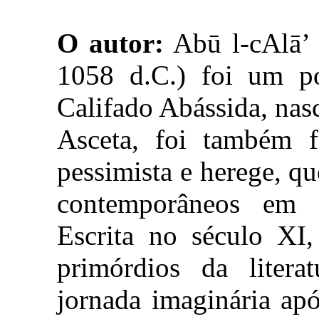
O autor:
Abū l-cAlā’ 
1058 d.C.) foi um po
Califado Abássida, nasc
Asceta, foi também fi
pessimista e herege, qu
contemporâneos em
Escrita no século XI,
primórdios da liter
jornada imaginária ap