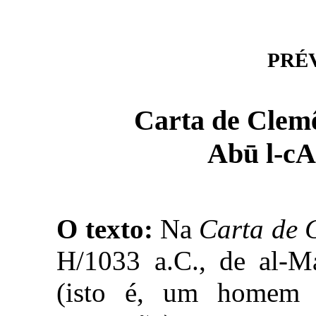
PRÉVI
Abū l-cA
O texto:
Na
Carta de 
H/1033 a.C., de al-M
(isto é, um homem 