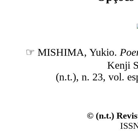
☞ MISHIMA, Yukio.
Poe
Kenji S
(n.t.), n. 23, vol. 
© (n.t.) Revi
ISSN