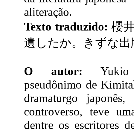
aliteração.
Texto traduzido:
櫻
遺したか。きずな出版、
O autor:
Yukio M
pseudônimo de Kimitak
dramaturgo japonês,
controverso, teve uma
dentre os escritores 