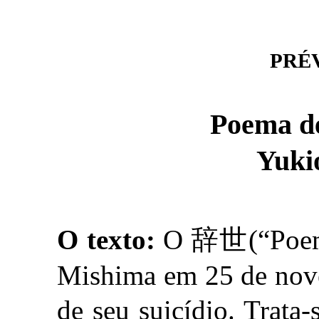
PRÉVI
Poema d
Yuki
O texto:
O 辞世(“Poema 
Mishima em 25 de nove
de seu suicídio. Trat