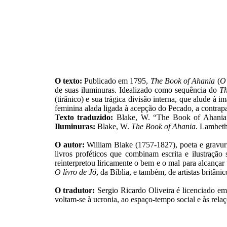
O texto:
Publicado em 1795,
The Book of Ahania
(
O 
de suas iluminuras. Idealizado como sequência do
Th
(tirânico) e sua trágica divisão interna, que alude à 
feminina alada ligada à acepção do Pecado, a contrap
Texto traduzido:
Blake, W. “The Book of Ahania”
Iluminuras:
Blake, W.
The Book of Ahania
. Lambeth
O autor:
William Blake (1757-1827), poeta e gravuri
livros proféticos que combinam escrita e ilustração
reinterpretou liricamente o bem e o mal para alcançar
O livro de Jó
, da Bíblia, e também, de artistas britâni
O tradutor:
Sergio Ricardo Oliveira é licenciado em
voltam-se à ucronia, ao espaço-tempo social e às relaçõ