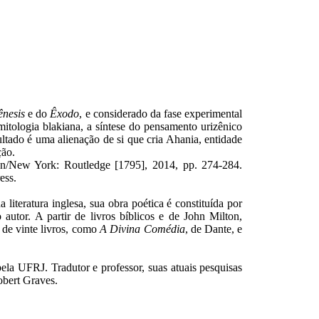
nesis
e do
Êxodo
, e considerado da fase experimental
mitologia blakiana, a síntese do pensamento urizênico
sultado é uma alienação de si que cria Ahania, entidade
ção.
n/New York: Routledge [1795], 2014, pp. 274-284.
ess.
teratura inglesa, sua obra poética é constituída por
autor. A partir de livros bíblicos e de John Milton,
 de vinte livros, como
A Divina Comédia
, de Dante, e
la UFRJ. Tradutor e professor, suas atuais pesquisas
Robert Graves.