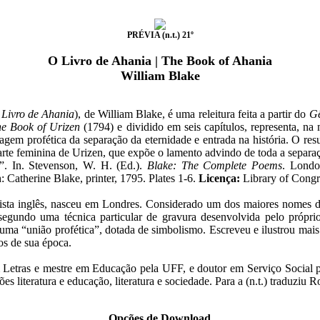
PRÉVIA (n.t.) 21º
O Livro de Ahania | The Book of Ahania
William Blake
Livro de Ahania
), de William Blake, é uma releitura feita a partir do
Gê
e Book of Urizen
(1794) e dividido em seis capítulos, representa, na 
imagem profética da separação da eternidade e entrada na história. O re
arte feminina de Urizen, que expõe o lamento advindo de toda a separa
. In. Stevenson, W. H. (Ed.).
Blake: The Complete Poems
. Londo
: Catherine Blake, printer, 1795. Plates 1-6.
Licença:
Library of Congr
sta inglês, nasceu em Londres. Considerado um dos maiores nomes da li
 segundo uma técnica particular de gravura desenvolvida pelo próprio 
 uma “união profética”, dotada de simbolismo. Escreveu e ilustrou mais
cos de sua época.
 Letras e mestre em Educação pela UFF, e doutor em Serviço Social pe
es literatura e educação, literatura e sociedade. Para a (n.t.) traduziu 
Opções de Download