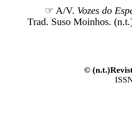
☞ A/V.
Vozes do Espe
Trad. Suso Moinhos. (n.t.)
© (n.t.)Revi
ISSN