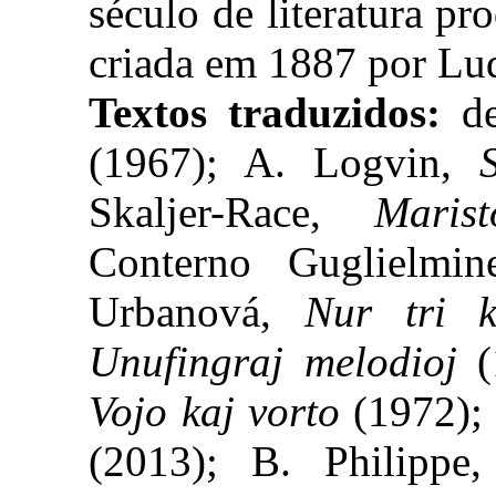
século de literatura p
criada em 1887 por Lu
Textos traduzidos:
de
(1967); A. Logvin,
Skaljer-Race,
Maris
Conterno Guglielmin
Urbanová,
Nur tri k
Unufingraj melodioj
(
Vojo kaj vorto
(1972);
(2013); B. Philippe