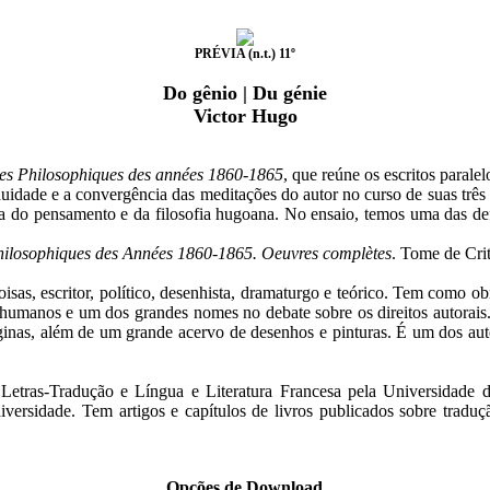
PRÉVIA (n.t.) 11º
Do gênio | Du génie
Victor Hugo
es Philosophiques des années 1860-1865
, que reúne os escritos parale
nuidade e a convergência das meditações do autor no curso de suas três
uma do pensamento e da filosofia hugoana. No ensaio, temos uma das d
hilosophiques des Années 1860-1865. Oeuvres complètes
. Tome de Crit
oisas, escritor, político, desenhista, dramaturgo e teórico. Tem como
 humanos e um dos grandes nomes no debate sobre os direitos autorais
páginas, além de um grande acervo de desenhos e pinturas. É um dos au
tras-Tradução e Língua e Literatura Francesa pela Universidade d
rsidade. Tem artigos e capítulos de livros publicados sobre tradução
Opções de Download