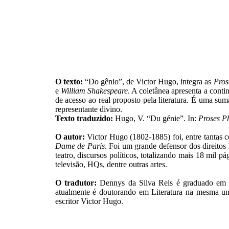
O texto:
“Do gênio”, de Victor Hugo, integra as
Pros
e
William Shakespeare
. A coletânea apresenta a conti
de acesso ao real proposto pela literatura. É uma s
representante divino.
Texto traduzido:
Hugo, V. “Du génie”. In:
Proses P
O autor:
Victor Hugo (1802-1885) foi, entre tantas c
Dame de Paris
. Foi um grande defensor dos direitos
teatro, discursos políticos, totalizando mais 18 mil 
televisão, HQs, dentre outras artes.
O tradutor:
Dennys da Silva Reis é graduado em Le
atualmente é doutorando em Literatura na mesma unive
escritor Victor Hugo.