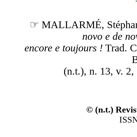
☞ MALLARMÉ, Stéphan
novo e de no
encore e toujours !
Trad. C
B
(n.t.), n. 13, v. 
© (n.t.) Revi
ISSN