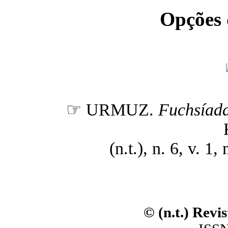
Opções
☞ URMUZ.
Fuchsíada
(n.t.), n. 6, v. 1
© (n.t.) Revi