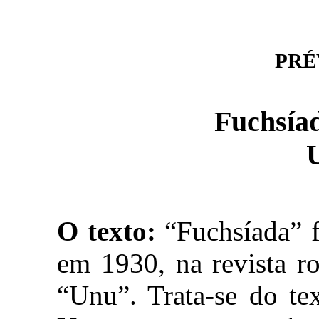
PRÉV
Fuchsíad
O texto:
“Fuchsíada” f
em 1930, na revista r
“Unu”. Trata-se do te