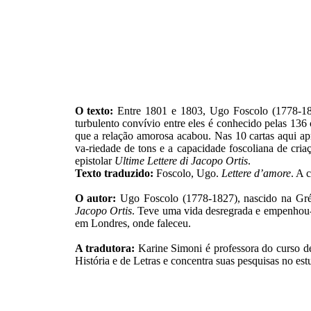
O texto:
Entre 1801 e 1803, Ugo Foscolo (1778-18
turbulento convívio entre eles é conhecido pelas 13
que a relação amorosa acabou. Nas 10 cartas aqui apr
va-riedade de tons e a capacidade foscoliana de cria
epistolar
Ultime Lettere di Jacopo Ortis
.
Texto traduzido:
Foscolo, Ugo.
Lettere d’amore
. A 
O autor:
Ugo Foscolo (1778-1827), nascido na Grécia
Jacopo Ortis
. Teve uma vida desregrada e empenhou-s
em Londres, onde faleceu.
A tradutora:
Karine Simoni é professora do curso d
História e de Letras e concentra suas pesquisas no est