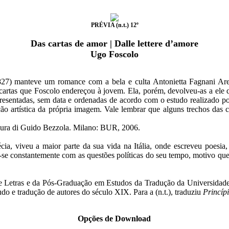
PRÉVIA (n.t.) 12º
Das cartas de amor | Dalle lettere d’amore
Ugo Foscolo
27) manteve um romance com a bela e culta Antonietta Fagnani Ar
6 cartas que Foscolo endereçou à jovem. Ela, porém, devolveu-as a ele
esentadas, sem data e ordenadas de acordo com o estudo realizado por P
ção artística da própria imagem. Vale lembrar que alguns trechos das 
cura di Guido Bezzola. Milano: BUR, 2006.
, viveu a maior parte da sua vida na Itália, onde escreveu poesia, 
e constantemente com as questões políticas do seu tempo, motivo que lh
e Letras e da Pós-Graduação em Estudos da Tradução da Universidade
udo e tradução de autores do século XIX. Para a (n.t.), traduziu
Princípi
Opções de Download