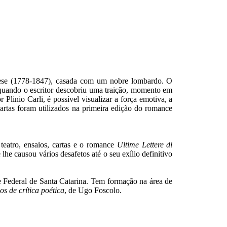
ese (1778-1847), casada com um nobre lombardo. O
 quando o escritor descobriu uma traição, momento em
linio Carli, é possível visualizar a força emotiva, a
cartas foram utilizados na primeira edição do romance
teatro, ensaios, cartas e o romance
Ultime Lettere di
e causou vários desafetos até o seu exílio definitivo
 Federal de Santa Catarina. Tem formação na área de
os de crítica poética
, de Ugo Foscolo.