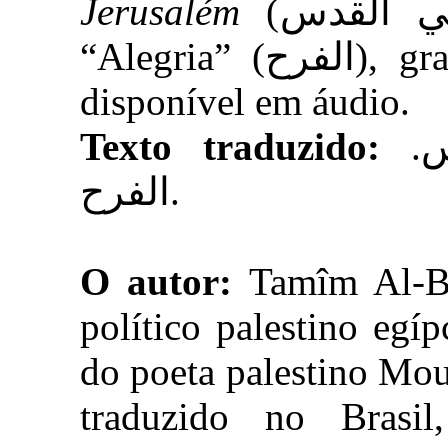
Jerusalém
(في القدس), de 2008, e o último,
“Alegria” (الفرح), gravado pelo poeta em 2009,
disponível em áudio.
Texto traduzido:
تميم البرغوثي. في القدس.
الفرح.
O autor:
Tamîm Al-Bar
político palestino egí
do poeta palestino Mo
traduzido no Brasi