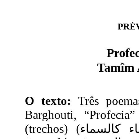
PRÉVI
Tamîm 
O texto:
Três poema
Barghouti, “Profecia” (النبوءة) e “Pequeno c