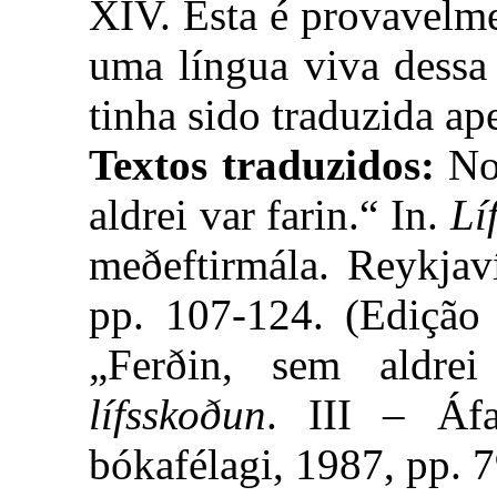
XIV. Esta é provavelme
uma língua viva dessa
tinha sido traduzida ap
Textos traduzidos:
Nor
aldrei var farin.“ In.
Lí
meðeftirmála. Reykjav
pp. 107-124. (Edição 
„Ferðin, sem aldre
lífsskoðun
. III – Áfa
bókafélagi, 1987, pp. 