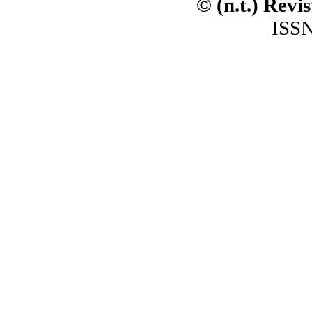
© (n.t.) Revi
ISSN