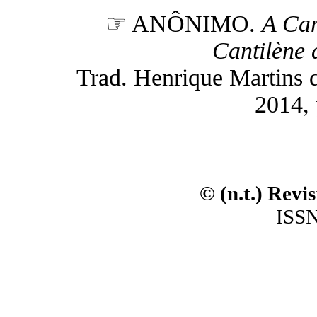
☞ ANÔNIMO.
A Can
Cantilène 
Trad. Henrique Martins de
2014, 
© (n.t.) Revi
ISSN