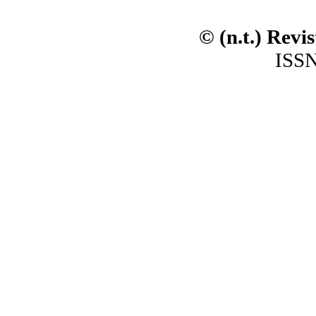
© (n.t.) Revi
ISSN