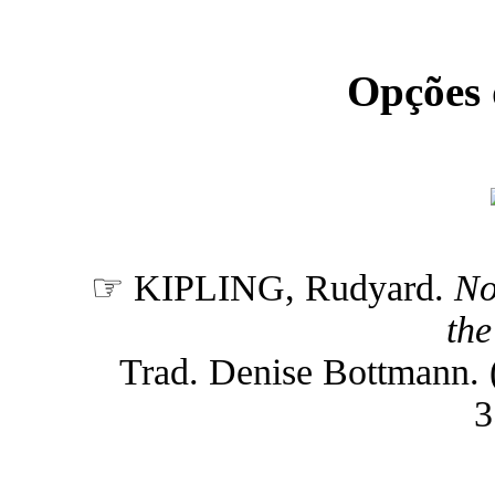
Opções
☞ KIPLING, Rudyard.
No
th
Trad. Denise Bottmann. (n
3