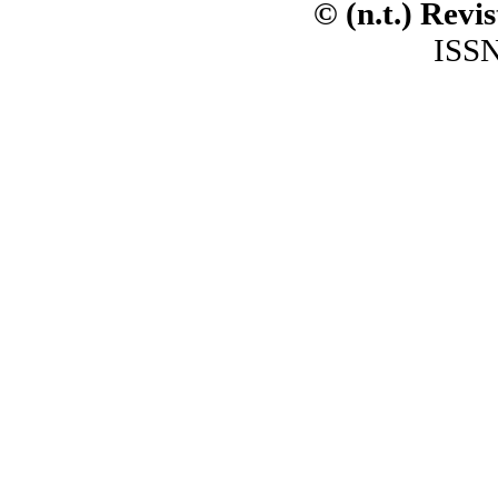
© (n.t.) Revi
ISSN