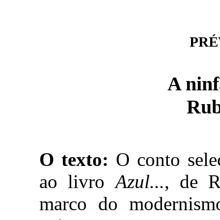
PRÉV
A ninf
Rub
O texto:
O conto selec
ao livro
Azul...
, de R
marco do modernismo