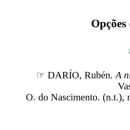
Opções
☞ DARÍO, Rubén.
A n
Va
O. do Nascimento. (n.t.), n