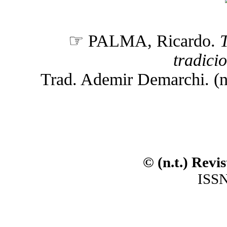
☞ PALMA, Ricardo.
T
tradici
Trad. Ademir Demarchi. (n.t
© (n.t.) Revi
ISSN