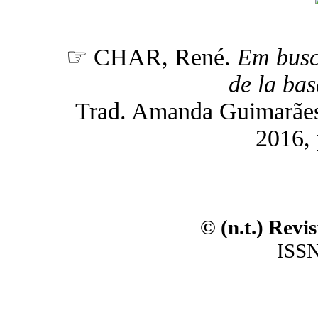
☞ CHAR, René.
Em busc
de la ba
Trad. Amanda Guimarães Ga
2016, 
© (n.t.) Revi
ISSN