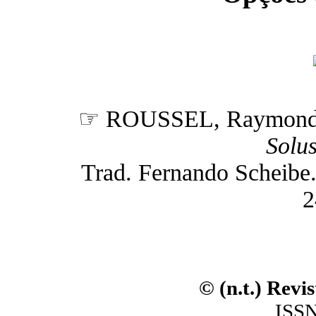
☞ ROUSSEL, Raymon
Solu
Trad. Fernando Scheibe. (
2
© (n.t.) Revi
ISSN