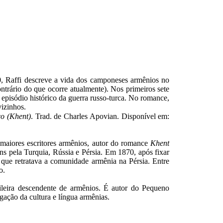
0, Raffi descreve a vida dos camponeses armênios no
ntrário do que ocorre atualmente). Nos primeiros sete
 episódio histórico da guerra russo-turca. No romance,
izinhos.
o (Khent)
. Trad. de Charles Apovian. Disponível em:
maiores escritores armênios, autor do romance
Khent
s pela Turquia, Rússia e Pérsia. Em 1870, após fixar
m que retratava a comunidade armênia na Pérsia. Entre
o.
eira descendente de armênios. É autor do Pequeno
ação da cultura e língua armênias.