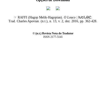
☞ RAFFI (Hagop Melik-Hagopian).
O Louco |
ԽԵՆԹԸ.
Trad. Charles Apovian. (n.t.), n. 13, v. 2, dez. 2016, pp. 362-428.
© (n.t.) Revista Nota do Tradutor
ISSN 2177-5141