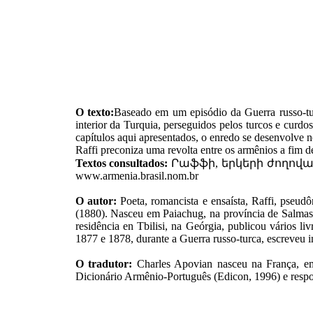
O texto:
Baseado em um episódio da Guerra russo-t
interior da Turquia, perseguidos pelos turcos e curd
capítulos aqui apresentados, o enredo se desenvolve n
Raffi preconiza uma revolta entre os armênios a fim
Textos consultados:
Րաֆֆի, երկերի ժողոված
www.armenia.brasil.nom.br
O autor:
Poeta, romancista e ensaísta, Raffi, pseu
(1880). Nasceu em Paiachug, na província de Salmasd
residência en Tbilisi, na Geórgia, publicou vários l
1877 e 1878, durante a Guerra russo-turca, escreveu 
O tradutor:
Charles Apovian nasceu na França, em
Dicionário Armênio-Português (Edicon, 1996) e respon