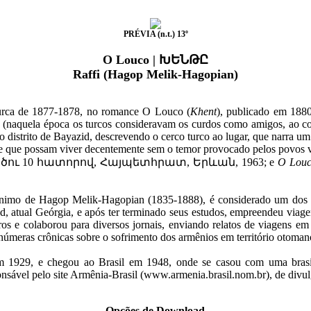
PRÉVIA (n.t.) 13º
O Louco | ԽԵՆԹԸ
Raffi (Hagop Melik-Hagopian)
urca de 1877-1878, no romance O Louco (
Khent
), publicado em 188
os (naquela época os turcos consideravam os curdos como amigos, ao co
o distrito de Bayazid, descrevendo o cerco turco ao lugar, que narra um
 de que possam viver decentemente sem o temor provocado pelos povos v
ու 10 հատորով, Հայպետհրատ, Երևան, 1963; e
O Louc
dônimo de Hagop Melik-Hagopian (1835-1888), é considerado um dos 
, atual Geórgia, e após ter terminado seus estudos, empreendeu viagen
ivros e colaborou para diversos jornais, enviando relatos de viagens e
inúmeras crônicas sobre o sofrimento dos armênios em território otoman
 1929, e chegou ao Brasil em 1948, onde se casou com uma brasil
sável pelo site Armênia-Brasil (www.armenia.brasil.nom.br), de divulg
Opções de Download