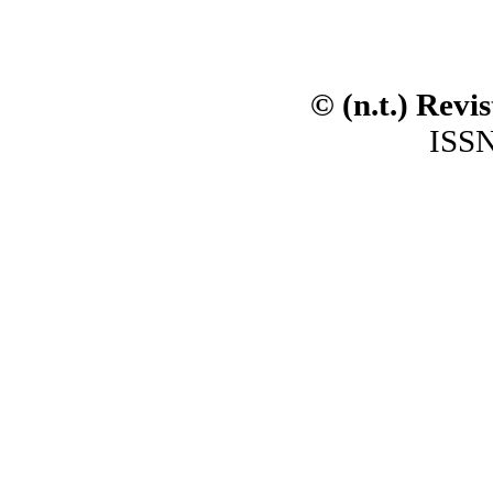
© (n.t.) Revi
ISSN