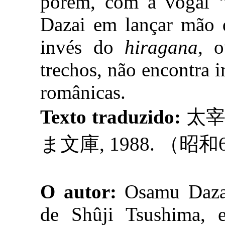
porém, com a vogal “
Dazai em lançar mão 
invés do
hiragana
, 
trechos, não encontra 
românicas.
Texto traduzido:
太宰
ま文庫, 1988. （昭和
O autor:
Osamu Dazai
de Shûji Tsushima, e