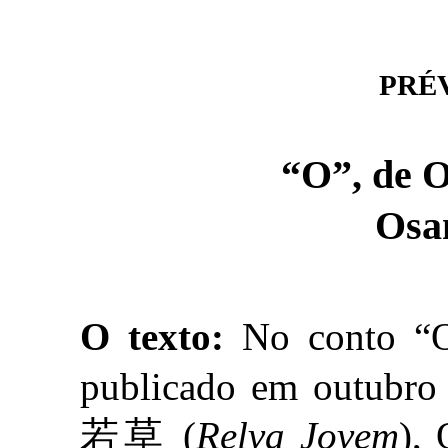
PRÉVI
“O”, de
Osa
O texto:
No conto “
publicado em outubro d
若草 (
Relva Jovem
),