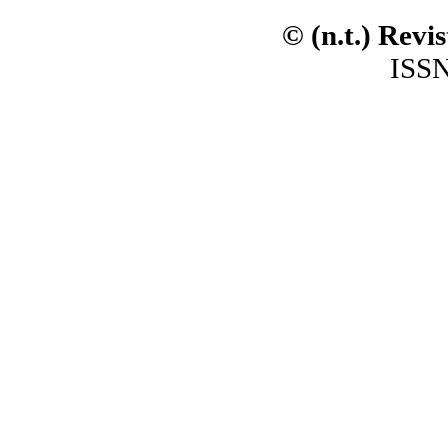
© (n.t.) Revi
ISSN