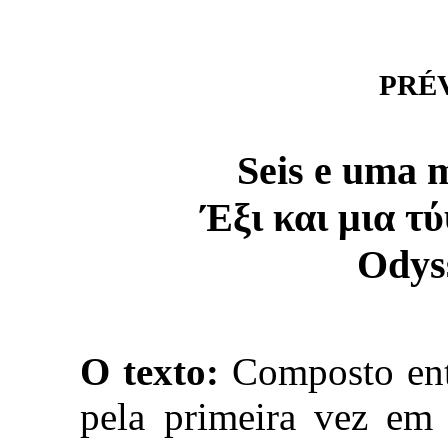
PRÉVI
Seis e uma 
Έξι και μια τύ
Odyss
O texto:
Composto ent
pela primeira vez em