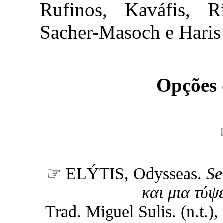
Rufinos, Kaváfis, R
Sacher-Masoch e Haris
Opções
☞ ELÝTIS, Odysseas.
Se
και μια τύψ
Trad. Miguel Sulis. (n.t.),