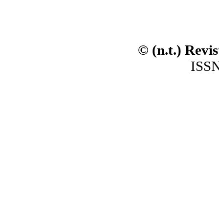
© (n.t.) Revi
ISSN