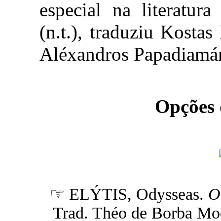
especial na literatur
(n.t.), traduziu Kostas
Aléxandros Papadiamánt
Opções
☞ ELÝTIS, Odysseas.
O
Trad. Théo de Borba Moosb