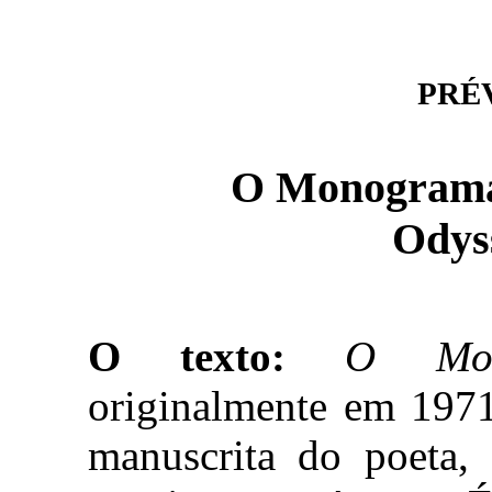
PRÉVI
O Monograma
Odyss
O texto:
O Mon
originalmente em 197
manuscrita do poeta,