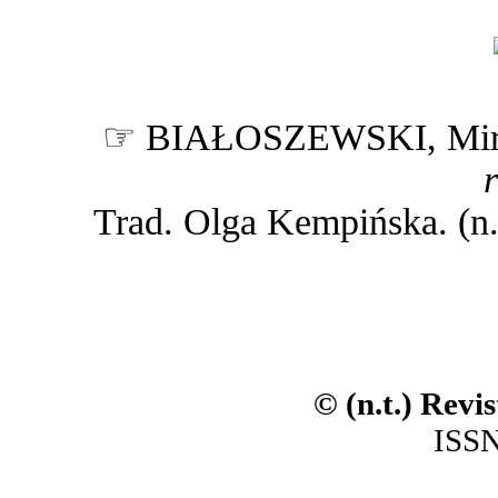
☞ BIAŁOSZEWSKI, Mir
Trad. Olga Kempińska. (n.t.
© (n.t.) Revi
ISSN