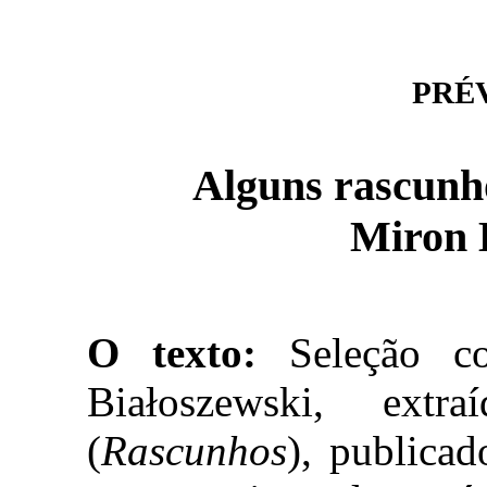
PRÉVI
Alguns rascunho
Miron 
O texto:
Seleção c
Białoszewski, ex
(
Rascunhos
), publica