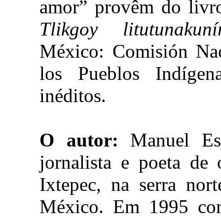
amor” provêm do livro
Tlikgoy litutunakun
México: Comisión Naci
los Pueblos Indíge
inéditos.
O autor:
Manuel Espi
jornalista e poeta de
Ixtepec, na serra nor
México. Em 1995 com