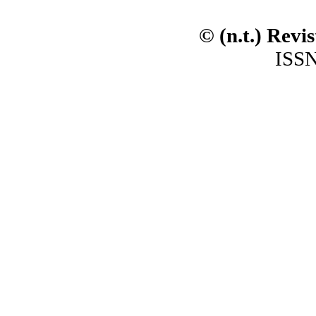
© (n.t.) Revi
ISSN