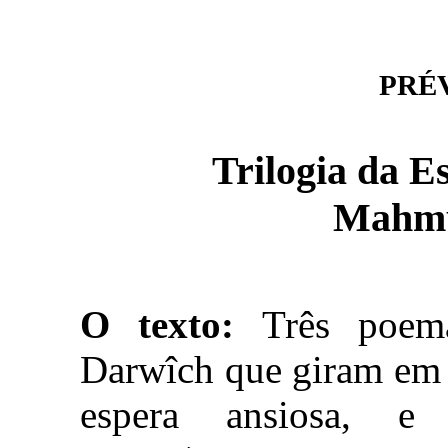
PRÉVI
Mahmû
O texto:
Três poem
Darwîch que giram em t
espera ansiosa, e