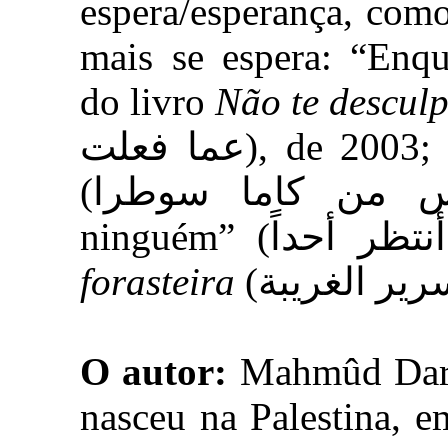
espera/esperança, como
mais se espera: “Enquanto esp
do livro
Não te desculp
عما فعلت), de 2003; e “Kama Sutra: uma lição”
(درس من كاما سوطرا) e “Não esperei por
forasteira
O autor:
Mahmûd Darwî
nasceu na Palestina, e