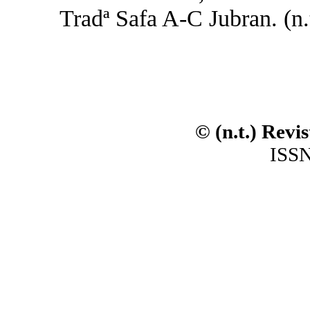
Tradª Safa A-C Jubran. (n.t
© (n.t.) Revi
ISSN