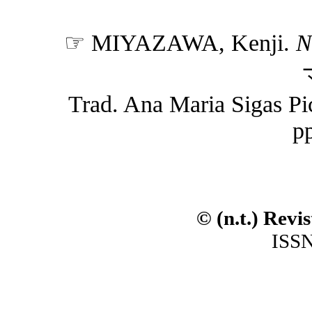
☞ MIYAZAWA, Kenji.
N
Trad. Ana Maria Sigas Pichi
pp
© (n.t.) Revi
ISSN