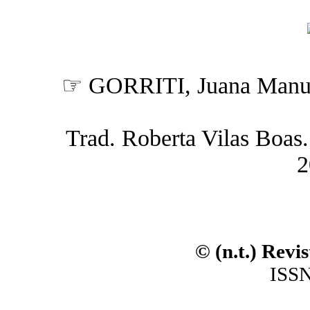
☞ GORRITI, Juana Manu
Trad. Roberta Vilas Boas. (
2
© (n.t.) Revi
ISSN