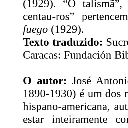
(1929). “O talismã”,
centau-ros” pertenc
fuego
(1929).
Texto traduzido:
Sucr
Caracas: Fundación Bi
O autor:
José Antoni
1890-1930) é um dos n
hispano-americana, au
estar inteiramente c