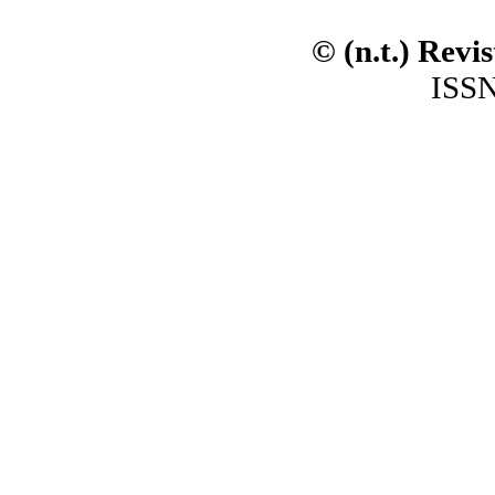
© (n.t.) Revi
ISSN