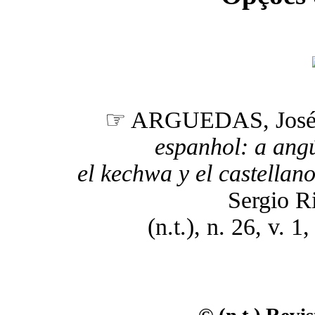
☞ ARGUEDAS, José
espanhol: a angú
el kechwa y el castellano
Sergio R
(n.t.), n. 26, v. 