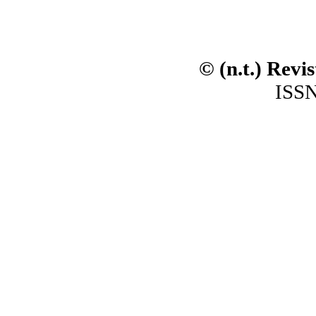
© (n.t.) Revi
ISSN