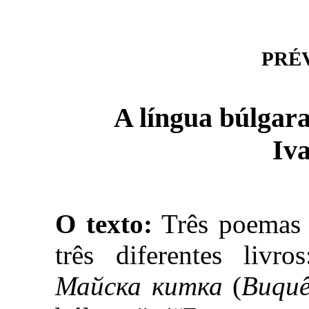
PRÉVI
A língua búlgar
Iv
O texto:
Três poemas d
três diferentes livr
Майска китка
(
Buquê