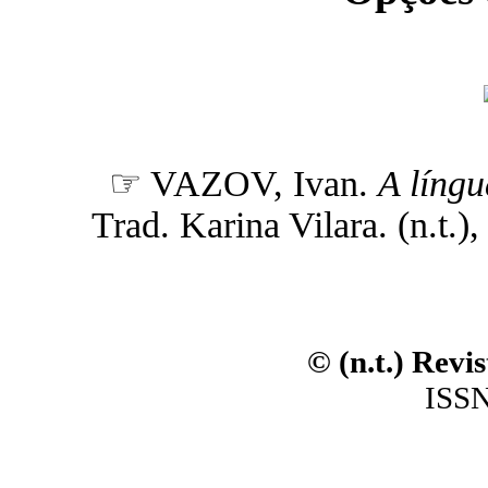
☞ VAZOV, Ivan.
A líng
Trad. Karina Vilara. (n.t.),
© (n.t.) Revi
ISSN