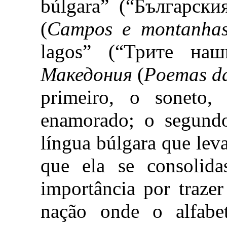
búlgara” (“Български
(
Campos e montanha
lagos” (“Трите на
Македония
(
Poemas d
primeiro, o soneto,
enamorado; o segund
língua búlgara que leva
que ela se consolid
importância por trazer
nação onde o alfabet