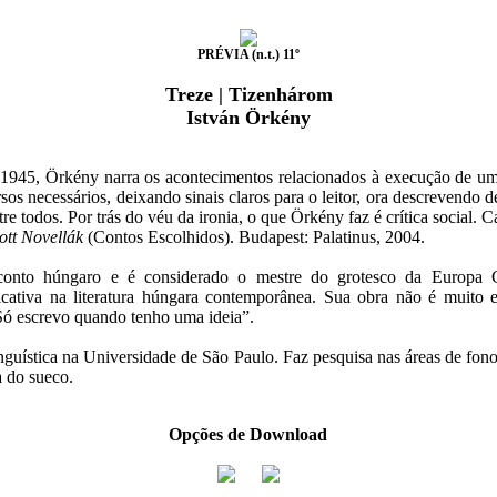
PRÉVIA (n.t.) 11º
Treze | Tizenhárom
István Örkény
m 1945, Örkény narra os acontecimentos relacionados à execução de 
sos necessários, deixando sinais claros para o leitor, ora descrevendo d
e todos. Por trás do véu da ironia, o que Örkény faz é crítica social. Ca
ott Novellák
(Contos Escolhidos). Budapest: Palatinus, 2004.
nto húngaro e é considerado o mestre do grotesco da Europa Cen
ficativa na literatura húngara contemporânea. Sua obra não é muit
ó escrevo quando tenho uma ideia”.
guística na Universidade de São Paulo. Faz pesquisa nas áreas de fonol
a do sueco.
Opções de Download