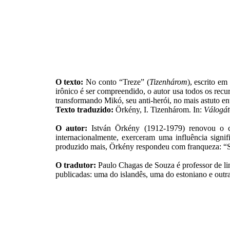
O texto:
No conto “Treze” (
Tizenhárom
), escrito e
irônico é ser compreendido, o autor usa todos os recur
transformando Mikó, seu anti-herói, no mais astuto entr
Texto traduzido:
Örkény, I. Tizenhárom. In:
Válogát
O autor:
István Örkény (1912-1979) renovou o co
internacionalmente, exerceram uma influência signi
produzido mais, Örkény respondeu com franqueza: “S
O tradutor:
Paulo Chagas de Souza é professor de lin
publicadas: uma do islandês, uma do estoniano e outr