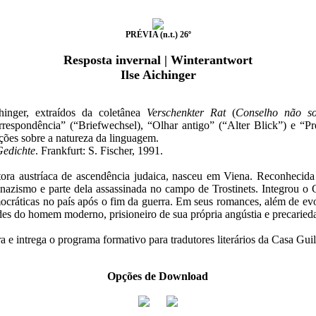
PRÉVIA (n.t.) 26º
Resposta invernal | Winterantwort
Ilse Aichinger
inger, extraídos da coletânea
Verschenkter Rat
(
Conselho não sol
respondência” (“Briefwechsel), “Olhar antigo” (“Alter Blick”) e “Pre
ções sobre a natureza da linguagem.
Gedichte
. Frankfurt: S. Fischer, 1991.
tora austríaca de ascendência judaica, nasceu em Viena. Reconhecida 
 nazismo e parte dela assassinada no campo de Trostinets. Integrou o
democráticas no país após o fim da guerra. Em seus romances, além de ev
udes do homem moderno, prisioneiro de sua própria angústia e precaried
a e intrega o programa formativo para tradutores literários da Casa Gu
Opções de Download