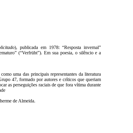
icitado
), publicada em 1978: “Resposta invernal”
maturo” (“Verfrüht”). Em sua poesia, o silêncio e a
como uma das principais representantes da literatura
 Grupo 47, formado por autores e críticos que queriam
ocar as perseguições raciais de que fora vítima durante
ade
ilherme de Almeida.