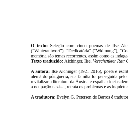
O texto:
Seleção com cinco poemas de Ilse Aich
(“Winterantwort”), “Dedicatória” (“Widmung”), “Cor
memória são temas recorrentes, assim como as indaga
Texto traduzido:
Aichinger, Ilse.
Verschenkter Rat: 
A autora:
Ilse Aichinger (1921-2016), poeta e escri
alemã do pós-guerra, sua família foi perseguida pelo
revitalizar a literatura da Áustria e espalhar ideias 
a ocupação nazista, retrata os problemas e as inquiet
A tradutora:
Evelyn G. Petersen de Barros é tradutor