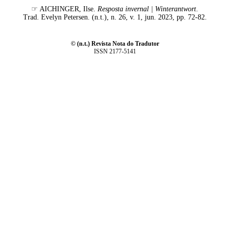
☞ AICHINGER, Ilse.
Resposta invernal | Winterantwort
.
Trad. Evelyn Petersen. (n.t.), n. 26, v. 1, jun. 2023, pp. 72-82.
© (n.t.) Revista Nota do Tradutor
ISSN 2177-5141