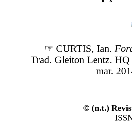
☞ CURTIS, Ian.
Fora
Trad. Gleiton Lentz. HQ d
mar. 201
© (n.t.) Revi
ISSN