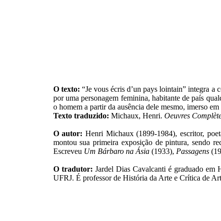
O texto:
“Je vous écris d’un pays lointain” integra a 
por uma personagem feminina, habitante de país qualq
o homem a partir da ausência dele mesmo, imerso em 
Texto traduzido:
Michaux, Henri.
Oeuvres Complèt
O autor:
Henri Michaux (1899-1984), escritor, poeta
montou sua primeira exposição de pintura, sendo re
Escreveu
Um Bárbaro na Ásia
(1933),
Passagens
(19
O tradutor:
Jardel Dias Cavalcanti é graduado em 
UFRJ. É professor de História da Arte e Crítica de A