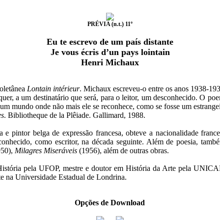
PRÉVIA (n.t.) 11º
Eu te escrevo de um país distante
Je vous écris d’un pays lointain
Henri Michaux
coletânea
Lontain intérieur
. Michaux escreveu-o entre os anos 1938-193
uer, a um destinatário que será, para o leitor, um desconhecido. O po
um mundo onde não mais ele se reconhece, como se fosse um estrangei
es
. Bibliotheque de la Plêiade. Gallimard, 1988.
 e pintor belga de expressão francesa, obteve a nacionalidade franc
conhecido, como escritor, na década seguinte. Além de poesia, tamb
50),
Milagres Miseráveis
(1956), além de outras obras.
História pela UFOP, mestre e doutor em História da Arte pela UNICA
rte na Universidade Estadual de Londrina.
Opções de Download