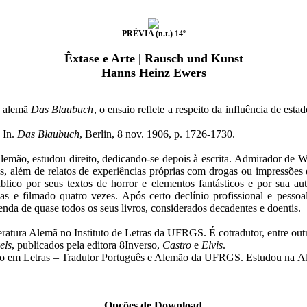
PRÉVIA (n.t.) 14º
Êxtase e Arte | Rausch und Kunst
Hanns Heinz Ewers
a alemã
Das Blaubuch
, o ensaio reflete a respeito da influência de es
 In.
Das Blaubuch
, Berlin, 8 nov. 1906, p. 1726-1730.
emão, estudou direito, dedicando-se depois à escrita. Admirador de Wi
icos, além de relatos de experiências próprias com drogas ou impressões
lico por seus textos de horror e elementos fantásticos e por sua a
as e filmado quatro vezes. Após certo declínio profissional e pesso
venda de quase todos os seus livros, considerados decadentes e doentis.
ratura Alemã no Instituto de Letras da UFRGS. É cotradutor, entre ou
els
, publicados pela editora 8Inverso,
Castro
e
Elvis
.
 em Letras – Tradutor Português e Alemão da UFRGS. Estudou na Ale
Opções de Download