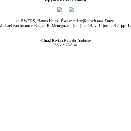
☞ EWERS, Hanns Heinz.
Êxtase e Arte|Rausch und Kunst
.
Michael Korfmann e Raquel R. Meneguzzo. (n.t.), n. 14, v. 1, jun. 2017, pp. 1
© (n.t.) Revista Nota do Tradutor
ISSN 2177-5141