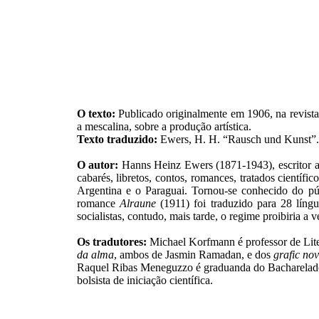
O texto:
Publicado originalmente em 1906, na revist
a mescalina, sobre a produção artística.
Texto traduzido:
Ewers, H. H. “Rausch und Kunst”.
O autor:
Hanns Heinz Ewers (1871-1943), escritor al
cabarés, libretos, contos, romances, tratados científ
Argentina e o Paraguai. Tornou-se conhecido do púb
romance
Alraune
(1911) foi traduzido para 28 língu
socialistas, contudo, mais tarde, o regime proibiria a 
Os tradutores:
Michael Korfmann é professor de Lite
da alma
, ambos de Jasmin Ramadan, e dos
grafic nov
Raquel Ribas Meneguzzo é graduanda do Bacharelado
bolsista de iniciação científica.