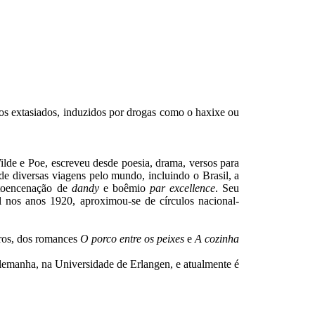
tados extasiados, induzidos por drogas como o haxixe ou
lde e Poe, escreveu desde poesia, drama, versos para
 de diversas viagens pelo mundo, incluindo o Brasil, a
utoencenação de
dandy
e boêmio
par excellence
. Seu
al nos anos 1920, aproximou-se de círculos nacional-
tros, dos romances
O porco entre os peixes
e
A cozinha
manha, na Universidade de Erlangen, e atualmente é