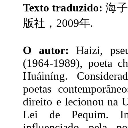
Texto traduzido:
海子
版社，2009年.
O autor:
Haizi, pse
(1964-1989), poeta ch
Huáiníng. Consider
poetas contemporâne
direito e lecionou na 
Lei de Pequim. Im
influenciado pela p