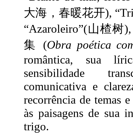
大海，春暖花开), “Triga
“Azaroleiro”(山楂树)
集 (
Obra poética com
romântica, sua lí
sensibilidade tra
comunicativa e clare
recorrência de temas 
às paisagens de sua i
trigo.