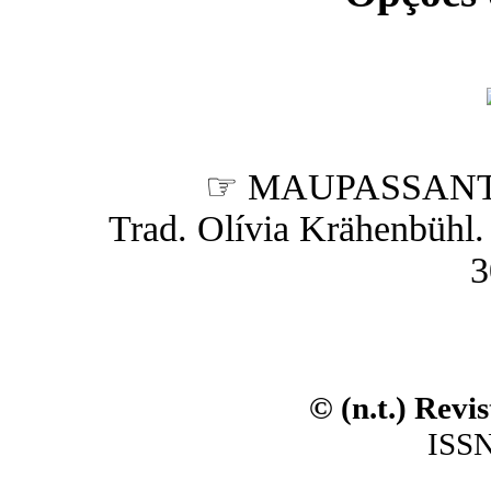
☞ MAUPASSANT,
Trad. Olívia Krähenbühl. (
3
© (n.t.) Revi
ISSN