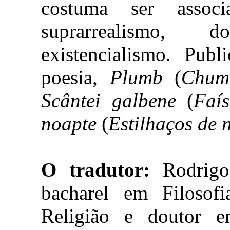
costuma ser assoc
suprarrealismo, 
existencialismo. Publ
poesia,
Plumb
(
Chum
Scântei galbene
(
Faí
noapte
(
Estilhaços de 
O tradutor:
Rodrigo
bacharel em Filosof
Religião e doutor e