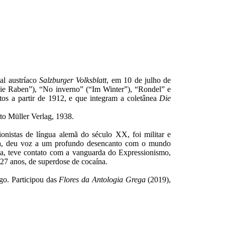
al austríaco
Salzburger Volksblatt
, em 10 de julho de
ie Raben”), “No inverno” (“Im Winter”), “Rondel” e
os a partir de 1912, e que integram a coletânea
Die
tto Müller Verlag, 1938.
nistas de língua alemã do século XX, foi militar e
ntica, deu voz a um profundo desencanto com o mundo
a, teve contato com a vanguarda do Expressionismo,
 27 anos, de superdose de cocaína.
igo. Participou das
Flores da Antologia Grega
(2019),