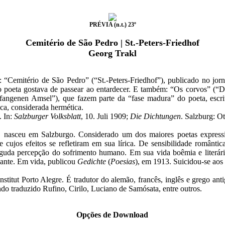
PRÉVIA (n.t.) 23º
Cemitério de São Pedro | St.-Peters-Friedhof
Georg Trakl
Cemitério de São Pedro” (“St.-Peters-Friedhof”), publicado no jorn
poeta gostava de passear ao entardecer. E também: “Os corvos” (“D
angenen Amsel”), que fazem parte da “fase madura” do poeta, escrit
ca, considerada hermética.
. In:
Salzburger Volksblatt
, 10. Juli 1909;
Die Dichtungen
. Salzburg: O
, nasceu em Salzburgo. Considerado um dos maiores poetas expressio
e cujos efeitos se refletiram em sua lírica. De sensibilidade româ
guda percepção do sofrimento humano. Em sua vida boêmia e literári
nante. Em vida, publicou
Gedichte
(
Poesias
), em 1913. Suicidou-se aos
itut Porto Alegre. É tradutor do alemão, francês, inglês e grego ant
 traduzido Rufino, Cirilo, Luciano de Samósata, entre outros.
Opções de Download