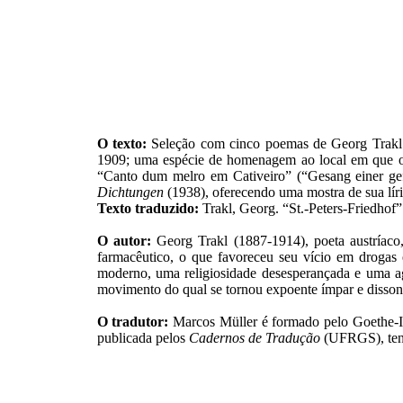
O texto:
Seleção com cinco poemas de Georg Trakl: “
1909; uma espécie de homenagem ao local em que o 
“Canto dum melro em Cativeiro” (“Gesang einer gef
Dichtungen
(1938), oferecendo uma mostra de sua líri
Texto traduzido:
Trakl, Georg. “St.-Peters-Friedhof”
O autor:
Georg Trakl (1887-1914), poeta austríaco
farmacêutico, o que favoreceu seu vício em drogas 
moderno, uma religiosidade desesperançada e uma a
movimento do qual se tornou expoente ímpar e disso
O tradutor:
Marcos Müller é formado pelo Goethe-Inst
publicada pelos
Cadernos de Tradução
(UFRGS), tendo