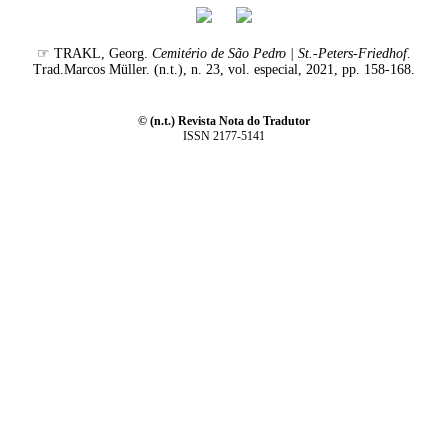
☞ TRAKL, Georg.
Cemitério de São Pedro | St.-Peters-Friedhof
.
Trad.Marcos Müller. (n.t.), n. 23, vol. especial, 2021, pp. 158-168.
© (n.t.) Revista Nota do Tradutor
ISSN 2177-5141