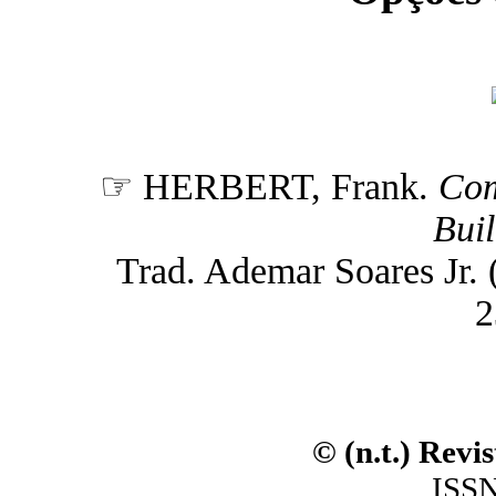
☞ HERBERT, Frank.
Com
Bui
Trad. Ademar Soares Jr. (n
2
© (n.t.) Revi
ISSN