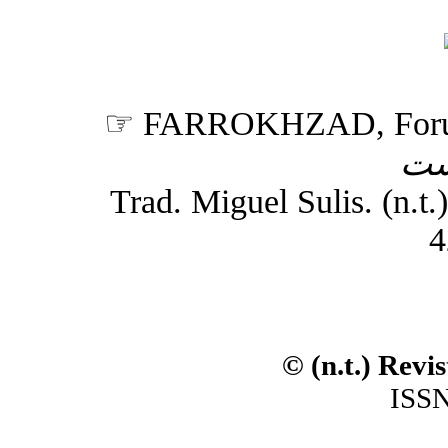
☞ FARROKHZAD, For
ست
Trad. Miguel Sulis. (n.t.)
4
© (n.t.) Revi
ISSN