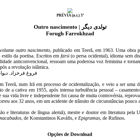
PRÉVIA (n.t.) 5º
Outro nascimento | تولدی دیگر
Forugh Farrokhzad
 volume
outro nascimento
, publicado em Teerã, em 1963. Uma obra p
estilo da poetisa. Escritos em
farsi
(o persa ocidental), idioma sem dis
nalidade anticonvencional, ressoam uma poderosa voz feminina e tor
pós a revolução islâmica.
فروغ فرخزاد. دیوان 
eerã, num Irã em processo de ocidentalização, e veio a ser uma das p
o de a cativa em 1955, após intensa turbulência pessoal – casamento, f
 e sua vida livre e independente foi causa de muita controvérsia, repr
rreu aos 32 anos, em um acidente de trânsito de circunstâncias pouco a
o e literaturas de língua alemã), mestre e doutor em literatura pela 
nacabados
, de Konstantinos Kaváfis, e
Epigramas
, de Rufinos.
Opções de Download