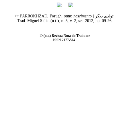
☞ FARROKHZAD, Forugh.
outro nascimento |
تولدی دیگر.
Trad. Miguel Sulis. (n.t.), n. 5, v. 2, set. 2012, pp. 09-26.
© (n.t.) Revista Nota do Tradutor
ISSN 2177-5141