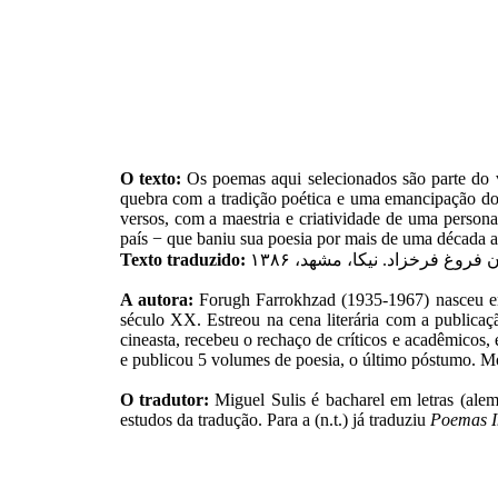
O texto:
Os poemas aqui selecionados são parte do
quebra com a tradição poética e uma emancipação do 
versos, com a maestria e criatividade de uma perso
país − que baniu sua poesia por mais de uma década a
Texto traduzido:
فروغ فرخزاد. نیکا، مشهد، ١٣٨۶
A autora:
Forugh Farrokhzad (1935-1967) nasceu em T
século XX. Estreou na cena literária com a publicaçã
cineasta, recebeu o rechaço de críticos e acadêmicos,
e publicou 5 volumes de poesia, o último póstumo. Mo
O tradutor:
Miguel Sulis é bacharel em letras (alemã
estudos da tradução. Para a (n.t.) já traduziu
Poemas I