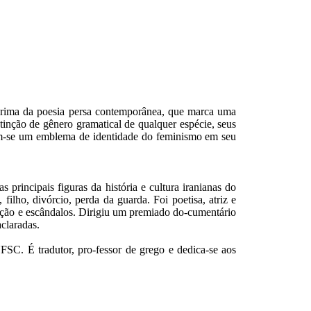
rima da poesia persa contemporânea, que marca uma
tinção de gênero gramatical de qualquer espécie, seus
nam-se um emblema de identidade do feminismo em seu
rincipais figuras da história e cultura iranianas do
ilho, divórcio, perda da guarda. Foi poetisa, atriz e
ovação e escândalos. Dirigiu um premiado do-cumentário
claradas.
UFSC. É tradutor, pro-fessor de grego e dedica-se aos