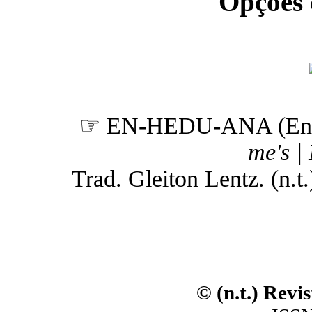
Opções
☞ EN-HEDU-ANA (Enh
me's |
Trad. Gleiton Lentz. (n.t.
© (n.t.) Revi