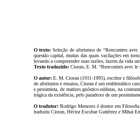
O texto:
Seleção de aforismos de “Rencontres avec l
questão capital, muitas das quais vacilações em torn
levando a compreender suas razões, fazem da vida uma
Texto traduzido:
Cioran, E. M. “Rencontres avec le 
O autor:
E. M. Cioran (1911-1995), escritor e filósofo
de aforismos e ensaios, Cioran é um emblemático caso
e pessimista, de matizes gnóstico-niilistas, na cont
trágica da existência, pelo paradoxo de um pessimismo 
O tradutor:
Rodrigo Menezes é doutor em Filosofia p
traduziu Cioran, Héctor Escobar Gutiérrez e Mihai E