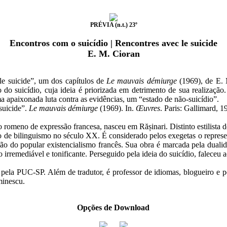
PRÉVIA (n.t.) 23º
Encontros com o suicídio | Rencontres avec le suicide
E. M. Cioran
e suicide”, um dos capítulos de
Le mauvais démiurge
(1969), de E. 
o do suicídio, cuja ideia é priorizada em detrimento de sua realizaçã
 apaixonada luta contra as evidências, um “estado de não-suicídio”.
suicide”.
Le mauvais démiurge
(1969). In.
Œuvres
. Paris: Gallimard, 
 romeno de expressão francesa, nasceu em Rășinari. Distinto estilista d
 de bilinguismo no século XX. É considerado pelos exegetas o represen
ramão do popular existencialismo francês. Sua obra é marcada pela du
irremediável e tonificante. Perseguido pela ideia do suicídio, faleceu a
ela PUC-SP. Além de tradutor, é professor de idiomas, blogueiro e pe
minescu.
Opções de Download