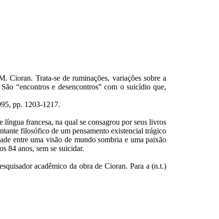
M. Cioran. Trata-se de ruminações, variações sobre a
o. São “encontros e desencontros” com o suicídio que,
1995, pp. 1203-1217.
e língua francesa, na qual se consagrou por seus livros
tante filosófico de um pensamento existencial trágico
alidade entre uma visão de mundo sombria e uma paixão
os 84 anos, sem se suicidar.
squisador acadêmico da obra de Cioran. Para a (n.t.)