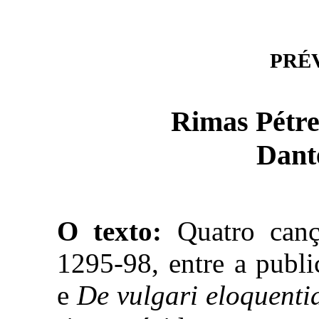
PRÉVI
Rimas Pétre
Dante
O texto:
Quatro cançõ
1295-98, entre a publ
e
De vulgari eloquenti