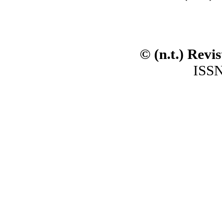
© (n.t.) Revi
ISSN