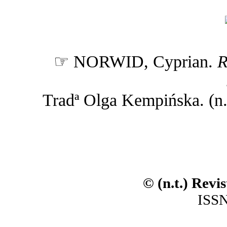
☞ NORWID, Cyprian.
R
Tradª Olga Kempińska. (n.t.
© (n.t.) Revi
ISSN