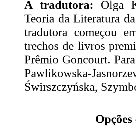
A tradutora:
Olga Ke
Teoria da Literatura 
tradutora começou e
trechos de livros pre
Prêmio Goncourt. Para a
Pawlikowska-Jasnor
Świrszczyńska, Szymb
Opções