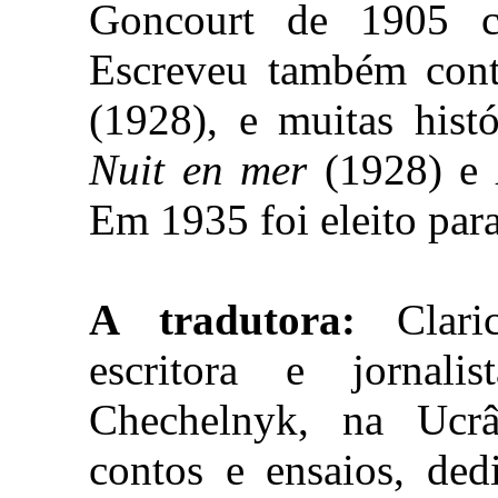
Goncourt de 1905 
Escreveu também cont
(1928), e muitas his
Nuit en mer
(1928) e
Em 1935 foi eleito par
A tradutora:
Claric
escritora e jornali
Chechelnyk, na Ucrâ
contos e ensaios, ded