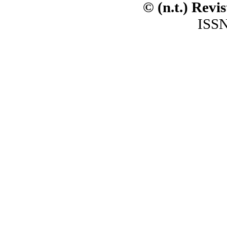
© (n.t.) Revi
ISSN