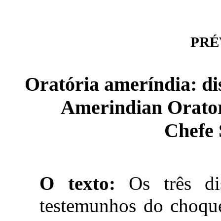
PRÉV
Oratória ameríndia: di
Amerindian Oratory
Chefe 
O texto:
Os três dis
testemunhos do choque