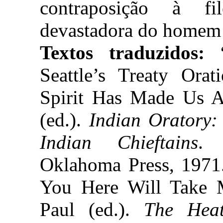
contraposição à fil
devastadora do homem 
Textos traduzidos:
“
Seattle’s Treaty Orat
Spirit Has Made Us Al
(ed.).
Indian Oratory
Indian Chieftains
. 
Oklahoma Press, 1971
You Here Will Take M
Paul (ed.).
The Heat