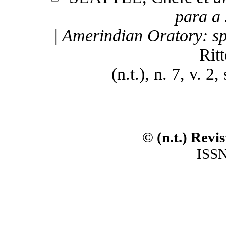
para a 
| Amerindian Oratory: sp
Rit
(n.t.), n. 7, v. 2
© (n.t.) Revi
ISSN