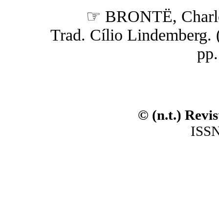
☞ BRONTË, Charlo
Trad. Cílio Lindemberg. (n
pp.
© (n.t.) Revi
ISSN